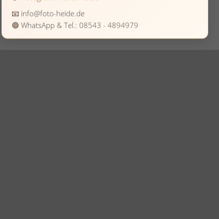
📧
info@foto-heide.de
🟢
WhatsApp & Tel.: 08543 - 4894979